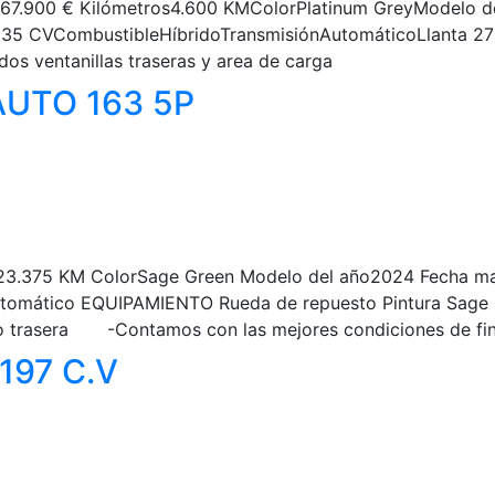
tos67.900 € Kilómetros4.600 KMColorPlatinum GreyModelo 
a235 CVCombustibleHíbridoTransmisiónAutomáticoLlanta 
les tintados ventanillas traseras y area de
AUTO 163 5P
.375 KM ColorSage Green Modelo del año2024 Fecha matr
tomático EQUIPAMIENTO Rueda de repuesto Pintura Sage G
nto trasera -Contamos con las mejores condiciones d
197 C.V