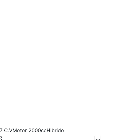
97 C.VMotor 2000ccHibrido
D DE CRUCERONAVEGADOR […]