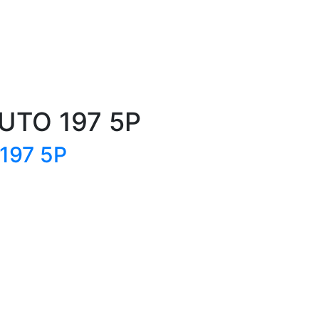
ienes Somos
Taller
Busca tu coche
COMPARAD
UTO 197 5P
197 5P